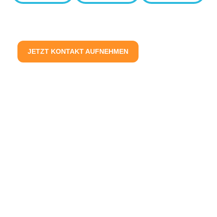
JETZT KONTAKT AUFNEHMEN
Die erfolgreichen
Bewerberanzeigen auf Social
Media funktionieren wie richtig
gute Werbung: “Unterbewusst”