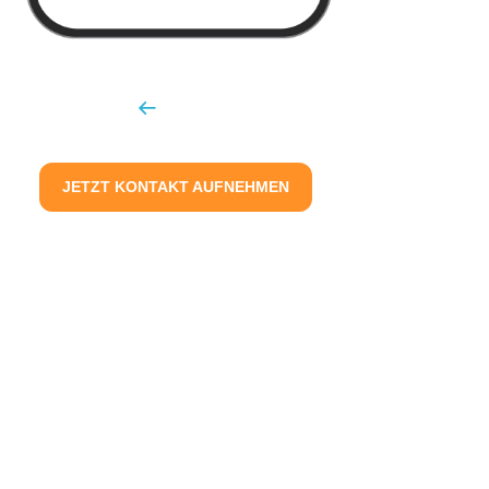
JETZT KONTAKT AUFNEHMEN
Nur 4 einfache Schritte und
schon gewinnst du neue
Mitarbeiter durch Social Media
Mit minimalem Zeitaufwand, bis deine Bewerberanzeigen
laufen!