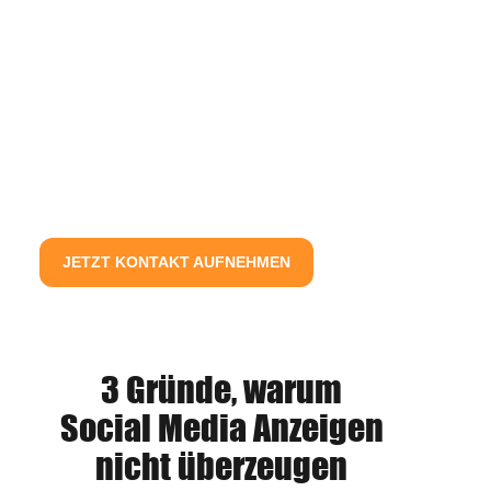
über Social Media für die meisten Unternehmen
nicht.
Selbst dann nicht, wenn Unternehmer auf eine Medien-
Agentur dafür setzen.
Oder versuchen, das Recruiting über die hauseigene
Marketingabteilung zu kompensieren.
Aber warum?
JETZT KONTAKT AUFNEHMEN
3 Gründe, warum
Social Media Anzeigen
nicht überzeugen