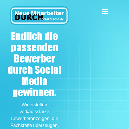
IN 4 SCHRITTEN BEWERBER FINDEN
Endlich die
passenden
Bewerber
durch Social
Media
gewinnen.
Wir erstellen
verkaufsstarke
Bewerberanzeigen, die
Fachkräfte überzeugen,